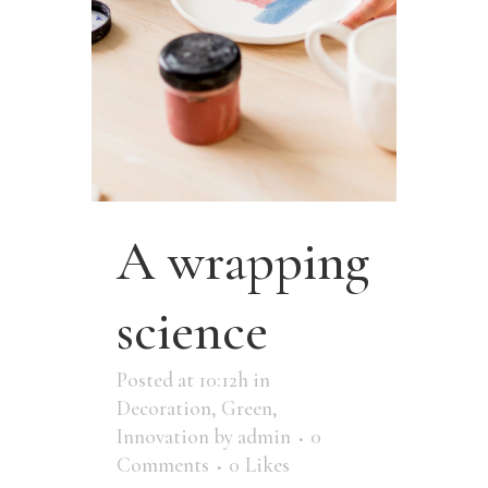
A wrapping
science
Posted at 10:12h
in
Decoration
,
Green
,
Innovation
by
admin
0
Comments
0
Likes