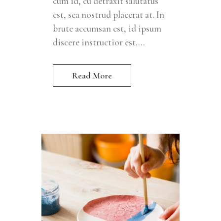
cum id, cu detraxit salutatus
est, sea nostrud placerat at. In
brute accumsan est, id ipsum
discere instructior est....
Read More