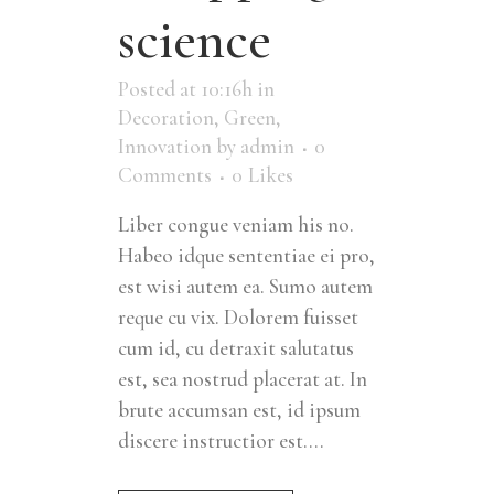
science
Posted at 10:16h
in
Decoration
,
Green
,
Innovation
by
admin
0
Comments
0
Likes
Liber congue veniam his no.
Habeo idque sententiae ei pro,
est wisi autem ea. Sumo autem
reque cu vix. Dolorem fuisset
cum id, cu detraxit salutatus
est, sea nostrud placerat at. In
brute accumsan est, id ipsum
discere instructior est....