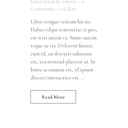
Innovation
by
admin
0
Comments
0
Likes
Liber congue veniam his no.
Habeo idque sententiae ei pro,
est wisi autem ea. Sumo autem
reque cu vix. Dolorem fuisset
cum id, cu detraxit salutatus
est, sea nostrud placerat at. In
brute accumsan est, id ipsum
discere instructior est....
Read More