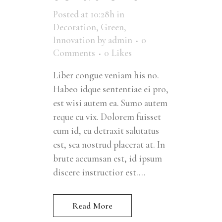
Posted at 10:28h
in
Decoration
,
Green
,
Innovation
by
admin
0
Comments
0
Likes
Liber congue veniam his no.
Habeo idque sententiae ei pro,
est wisi autem ea. Sumo autem
reque cu vix. Dolorem fuisset
cum id, cu detraxit salutatus
est, sea nostrud placerat at. In
brute accumsan est, id ipsum
discere instructior est....
Read More