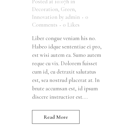
Posted at 10:07h
in
Decoration
,
Green
,
Innovation
by
admin
0
Comments
0
Likes
Liber congue veniam his no.
Habeo idque sententiae ei pro,
est wisi autem ea. Sumo autem
reque cu vix. Dolorem fuisset
cum id, cu detraxit salutatus
est, sea nostrud placerat at. In
brute accumsan est, id ipsum
discere instructior est....
Read More