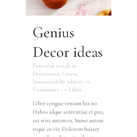
Genius
Decor ideas
Posted at 10:14h
in
Decoration
,
Green
,
Innovation
by
admin
0
Comments
0
Likes
Liber congue veniam his no.
Habeo idque sententiae ei pro,
est wisi autem ea. Sumo autem
reque cu vix. Dolorem fuisset