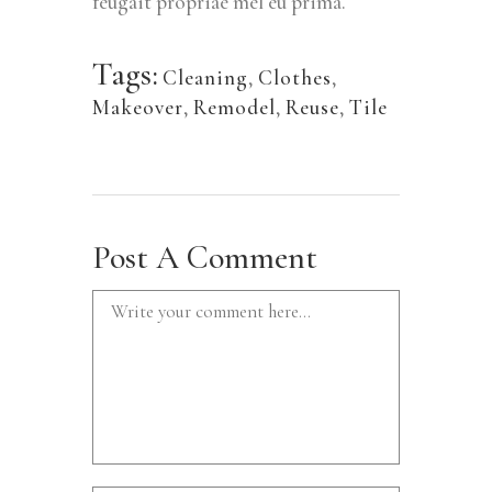
feugait propriae mel eu prima.
Tags:
Cleaning
,
Clothes
,
Makeover
,
Remodel
,
Reuse
,
Tile
Post A Comment