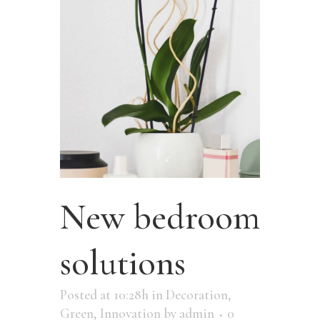
New bedroom
solutions
Posted at 10:28h
in
Decoration
,
Green
,
Innovation
by
admin
0